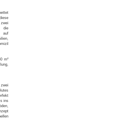
ettet
diese
zwei
, die
t auf
ien,
mizil
80 m²
lung,
 zwei
lutes
rfekt
s ins
öden,
nzept
ellen