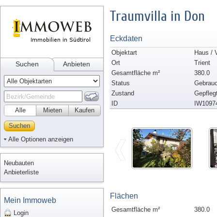
Traumvilla in Don
Eckdaten
Objektart
Haus / V
Ort
Trient
Suchen
Anbieten
Gesamtfläche m²
380.0
Status
Gebrauc
Zustand
Gepfleg
ID
IW1097
Alle
Mieten
Kaufen
Suchen
Alle Optionen anzeigen
Neubauten
Anbieterliste
Flächen
Mein Immoweb
Gesamtfläche m²
380.0
Login