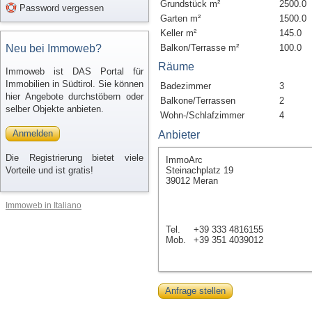
Grundstück m²
2500.0
Password vergessen
Garten m²
1500.0
Keller m²
145.0
Neu bei Immoweb?
Balkon/Terrasse m²
100.0
Räume
Immoweb ist DAS Portal für
Immobilien in Südtirol. Sie können
Badezimmer
3
hier Angebote durchstöbern oder
Balkone/Terrassen
2
selber Objekte anbieten.
Wohn-/Schlafzimmer
4
Anmelden
Anbieter
Die Registrierung bietet viele
ImmoArc
Vorteile und ist gratis!
Steinachplatz 19
39012 Meran
Immoweb in Italiano
Tel.
+39 333 4816155
Mob.
+39 351 4039012
Anfrage stellen