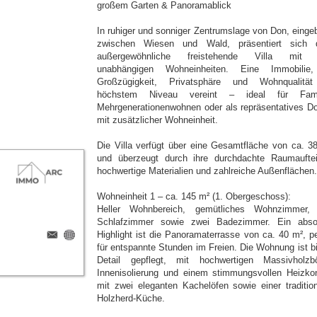
großem Garten & Panoramablick
In ruhiger und sonniger Zentrumslage von Don, eingeb
zwischen Wiesen und Wald, präsentiert sich 
außergewöhnliche freistehende Villa mit 
unabhängigen Wohneinheiten. Eine Immobilie
Großzügigkeit, Privatsphäre und Wohnqualitä
höchstem Niveau vereint – ideal für Famil
Mehrgenerationenwohnen oder als repräsentatives Do
mit zusätzlicher Wohneinheit.
Die Villa verfügt über eine Gesamtfläche von ca. 3
und überzeugt durch ihre durchdachte Raumauftei
hochwertige Materialien und zahlreiche Außenflächen.
Wohneinheit 1 – ca. 145 m² (1. Obergeschoss):
Heller Wohnbereich, gemütliches Wohnzimmer,
Schlafzimmer sowie zwei Badezimmer. Ein abso
Highlight ist die Panoramaterrasse von ca. 40 m², pe
für entspannte Stunden im Freien. Die Wohnung ist bi
Detail gepflegt, mit hochwertigen Massivholzb
Innenisolierung und einem stimmungsvollen Heizko
mit zwei eleganten Kachelöfen sowie einer tradition
Holzherd-Küche.