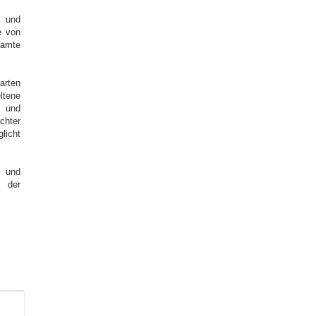
r und
e von
samte
arten
ltene
- und
chter
licht
 und
r der