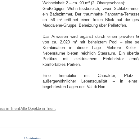
Wohneinheit 2 – ca. 90 m² (2. Obergeschoss):
Großzügiger Wohn-Essbereich, zwei Schlafzimme
ein Badezimmer. Der traumhafte Panorama-Terrass
ca. 56 m² eröffnet einen freien Blick auf die ge
Maddalene-Gruppe. Beheizung über Pelletofen.
Das Anwesen wird ergänzt durch einen privaten G
von ca. 2.020 m² mit beheiztem Pool – eine se
Kombination in dieser Lage. Mehrere Keller
Nebenräume bieten reichlich Stauraum. Ein überda
Portikus mit elektrischem Einfahrtstor ermög
komfortables Parken.
Eine Immobilie mit Charakter, Platz
außergewöhnlicher Lebensqualität – in eine
begehrtesten Lagen des Val di Non.
us in Trient
Alle Objekte in Trient