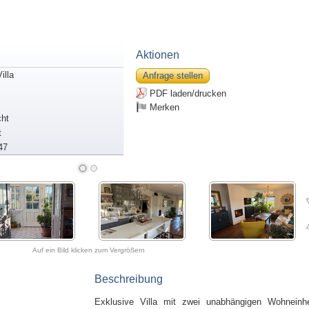
Aktionen
illa
Anfrage stellen
PDF laden/drucken
Merken
ht
t
47
Auf ein Bild klicken zum Vergrößern
Beschreibung
Exklusive Villa mit zwei unabhängigen Wohneinhe