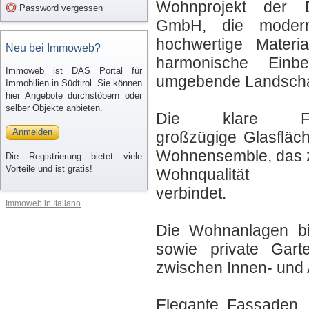
Wohnprojekt der
Password vergessen
GmbH, die moderne
hochwertige Materi
Neu bei Immoweb?
harmonische Einb
Immoweb ist DAS Portal für
umgebende Landschaf
Immobilien in Südtirol. Sie können
hier Angebote durchstöbern oder
selber Objekte anbieten.
Die klare Form
Anmelden
großzügige Glasfläc
Wohnensemble, das z
Die Registrierung bietet viele
Vorteile und ist gratis!
Wohnqualität
verbindet.
Immoweb in Italiano
Die Wohnanlagen bi
sowie private Gart
zwischen Innen- und
Elegante Fassaden, 