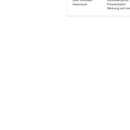
Über Immoweb
Immobilienprofis
Impressum
Privatanbieter
Werbung auf Im