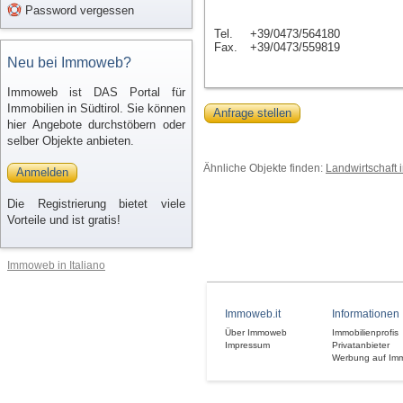
Password vergessen
Tel.
+39/0473/564180
Fax.
+39/0473/559819
Neu bei Immoweb?
Immoweb ist DAS Portal für
Immobilien in Südtirol. Sie können
Anfrage stellen
hier Angebote durchstöbern oder
selber Objekte anbieten.
Ähnliche Objekte finden:
Landwirtschaft i
Anmelden
Die Registrierung bietet viele
Vorteile und ist gratis!
Immoweb in Italiano
Immoweb.it
Informationen
Über Immoweb
Immobilienprofis
Impressum
Privatanbieter
Werbung auf Im