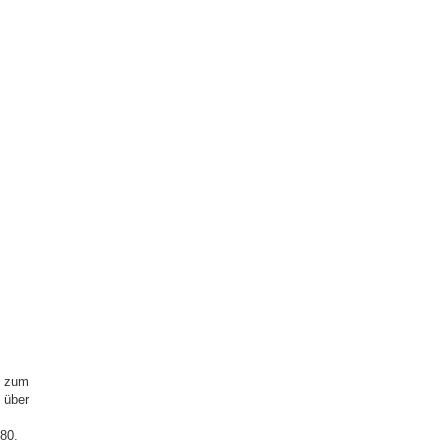
e zum
 über
80.