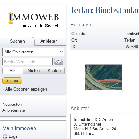
Terlan: Bioobstanla
Eckdaten
Objektart
Landwir
Ort
Terlan
Suchen
Anbieten
ID
IW9646
Alle
Mieten
Kaufen
Suchen
Alle Optionen anzeigen
Neubauten
Anbieter
Anbieterliste
Immobilien DDr.Anton
J. Unterholzner
Mein Immoweb
Maria-Hilf-Straße Nr. 24
39011 Lana
Login