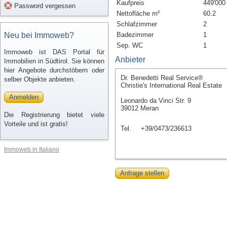
Kaufpreis
449'000
Password vergessen
Nettofläche m²
60.2
Schlafzimmer
2
Neu bei Immoweb?
Badezimmer
1
Sep. WC
1
Immoweb ist DAS Portal für
Anbieter
Immobilien in Südtirol. Sie können
hier Angebote durchstöbern oder
Dr. Benedetti Real Service®
selber Objekte anbieten.
Christie's International Real Estate
Anmelden
Leonardo da Vinci Str. 9
39012 Meran
Die Registrierung bietet viele
Vorteile und ist gratis!
Tel.
+39/0473/236613
Immoweb in Italiano
Anfrage stellen