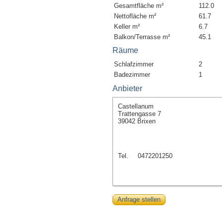
Gesamtfläche m²
112.0
Nettofläche m²
61.7
Keller m²
6.7
Balkon/Terrasse m²
45.1
Räume
Schlafzimmer
2
Badezimmer
1
Anbieter
Castellanum
Trattengasse 7
39042 Brixen
Tel.
0472201250
Anfrage stellen