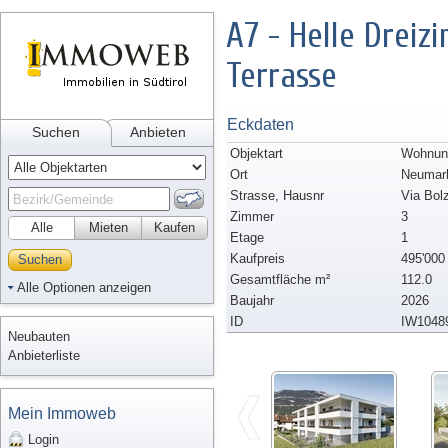
A7 - Helle Drei
Terrasse
Eckdaten
Suchen
Anbieten
Objektart
Wohnung
Ort
Neumar
Strasse, Hausnr
Via Bol
Zimmer
3
Alle
Mieten
Kaufen
Etage
1
Kaufpreis
495'000
Suchen
Gesamtfläche m²
112.0
Alle Optionen anzeigen
Baujahr
2026
ID
IW1048
Neubauten
Anbieterliste
Mein Immoweb
Login