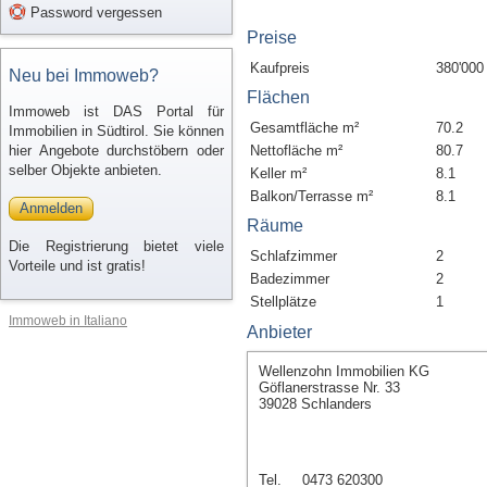
Password vergessen
Preise
Kaufpreis
380'000
Neu bei Immoweb?
Flächen
Immoweb ist DAS Portal für
Gesamtfläche m²
70.2
Immobilien in Südtirol. Sie können
hier Angebote durchstöbern oder
Nettofläche m²
80.7
selber Objekte anbieten.
Keller m²
8.1
Balkon/Terrasse m²
8.1
Anmelden
Räume
Die Registrierung bietet viele
Schlafzimmer
2
Vorteile und ist gratis!
Badezimmer
2
Stellplätze
1
Immoweb in Italiano
Anbieter
Wellenzohn Immobilien KG
Göflanerstrasse Nr. 33
39028 Schlanders
Tel.
0473 620300