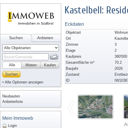
Kastelbell: Resi
Eckdaten
Objektart
Wohnung
Suchen
Anbieten
Ort
Kastelbe
Zimmer
3
Etage
2
Kaufpreis
380'000
Gesamtfläche m²
70.2
Alle
Mieten
Kaufen
Baujahr
2026
Suchen
Zustand
Erstbez
ID
IW1038
Alle Optionen anzeigen
Neubauten
Anbieterliste
Mein Immoweb
A
Login