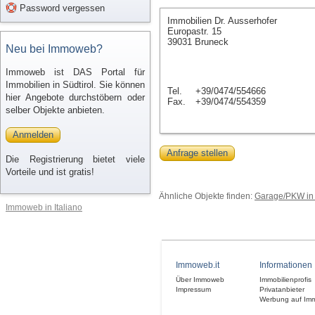
Password vergessen
Immobilien Dr. Ausserhofer
Europastr. 15
39031 Bruneck
Neu bei Immoweb?
Immoweb ist DAS Portal für
Immobilien in Südtirol. Sie können
Tel.
+39/0474/554666
hier Angebote durchstöbern oder
Fax.
+39/0474/554359
selber Objekte anbieten.
Anmelden
Anfrage stellen
Die Registrierung bietet viele
Vorteile und ist gratis!
Ähnliche Objekte finden:
Garage/PKW in
Immoweb in Italiano
Immoweb.it
Informationen
Über Immoweb
Immobilienprofis
Impressum
Privatanbieter
Werbung auf Im