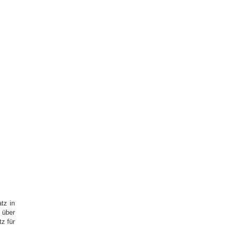
tz in
 über
z für