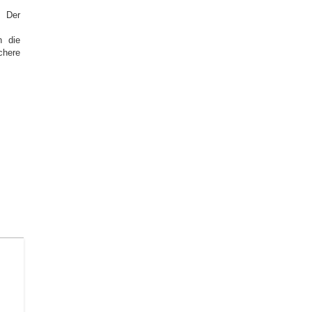
. Der
h die
chere