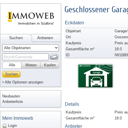
Geschlossener Garag
Eckdaten
Objektart
Garage
Ort
Gossen
Suchen
Anbieten
Kaufpreis
Preis a
Gesamtfläche m²
18.0
ID
IW1080
Alle
Mieten
Kaufen
Suchen
Alle Optionen anzeigen
Neubauten
Anbieterliste
Details
Kaufpreis
Preis a
Mein Immoweb
Gesamtfläche m²
18.0
Login
Anbieter