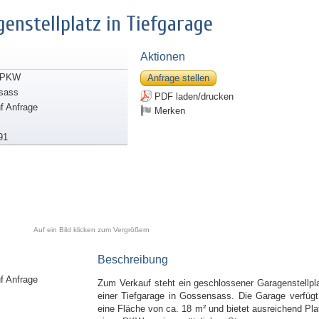
enstellplatz in Tiefgarage
Aktionen
/PKW
Anfrage stellen
sass
PDF laden/drucken
uf Anfrage
Merken
91
Auf ein Bild klicken zum Vergrößern
Beschreibung
uf Anfrage
Zum Verkauf steht ein geschlossener Garagenstellpla
einer Tiefgarage in Gossensass. Die Garage verfügt
eine Fläche von ca. 18 m² und bietet ausreichend Plat