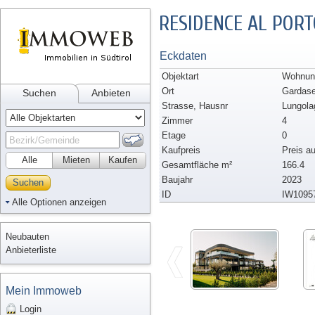
RESIDENCE AL PORT
Eckdaten
Objektart
Wohnung
Ort
Gardas
Suchen
Anbieten
Strasse, Hausnr
Lungola
Zimmer
4
Etage
0
Kaufpreis
Preis a
Alle
Mieten
Kaufen
Gesamtfläche m²
166.4
Baujahr
2023
Suchen
ID
IW1095
Alle Optionen anzeigen
Neubauten
Anbieterliste
Mein Immoweb
Login