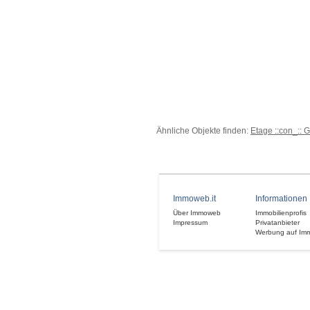
Ähnliche Objekte finden:
Etage ::con_:: 
Immoweb.it
Informationen
Über Immoweb
Immobilienprofis
Impressum
Privatanbieter
Werbung auf Im