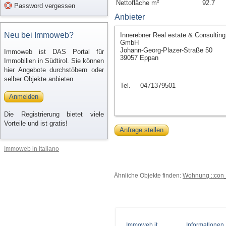
Nettofläche m²
92.7
Password vergessen
Anbieter
Neu bei Immoweb?
Innerebner Real estate & Consulting
GmbH
Johann-Georg-Plazer-Straße 50
Immoweb ist DAS Portal für
39057 Eppan
Immobilien in Südtirol. Sie können
hier Angebote durchstöbern oder
selber Objekte anbieten.
Tel.
0471379501
Anmelden
Die Registrierung bietet viele
Vorteile und ist gratis!
Anfrage stellen
Immoweb in Italiano
Ähnliche Objekte finden:
Wohnung ::con_
Immoweb.it
Informationen