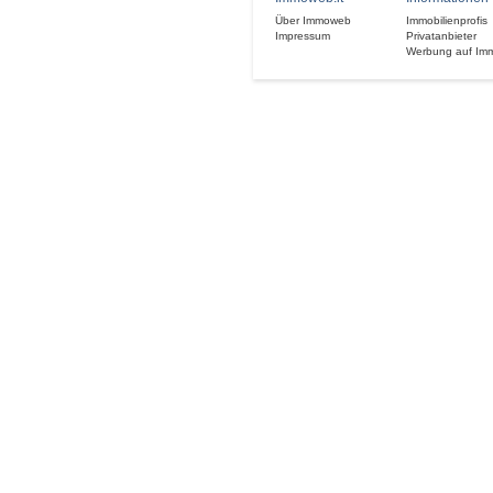
Über Immoweb
Immobilienprofis
Impressum
Privatanbieter
Werbung auf Im