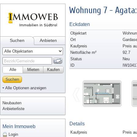
Wohnung 7 - Agata: 
Eckdaten
Objektart
Wohnun
Ort
Gardas
Suchen
Anbieten
Kaufpreis
Preis a
Nettofläche m²
92.7
Status
Neu
ID
IW1041
Alle
Mieten
Kaufen
Suchen
Alle Optionen anzeigen
Neubauten
Anbieterliste
Details
Mein Immoweb
Kaufpreis
Preis a
Login