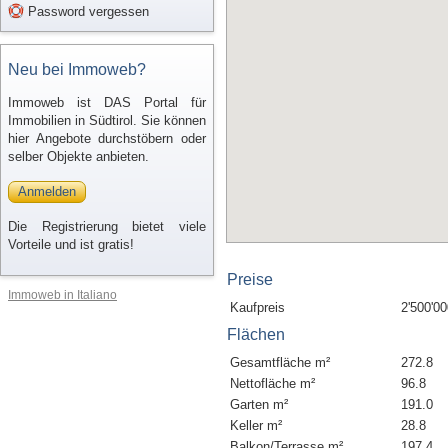
Password vergessen
Neu bei Immoweb?
Immoweb ist DAS Portal für
Immobilien in Südtirol. Sie können
hier Angebote durchstöbern oder
selber Objekte anbieten.
Anmelden
Die Registrierung bietet viele
Vorteile und ist gratis!
Preise
Immoweb in Italiano
Kaufpreis
2'500'00
Flächen
Gesamtfläche m²
272.8
Nettofläche m²
96.8
Garten m²
191.0
Keller m²
28.8
Balkon/Terrasse m²
197.4