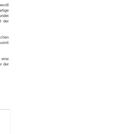
evoll
tige
undet
t der
schen
somit
 eine
r der