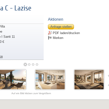
la C - Lazise
Aktionen
illa
Anfrage stellen
ee
PDF laden/drucken
o I Santi 11
Merken
0 €
68
Auf ein Bild klicken zum Vergrößern