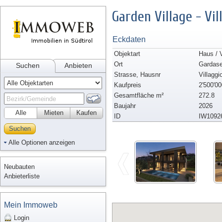
Garden Village - Vil
Eckdaten
Objektart
Haus / V
Ort
Gardas
Suchen
Anbieten
Strasse, Hausnr
Villaggi
Kaufpreis
2'500'00
Gesamtfläche m²
272.8
Baujahr
2026
Alle
Mieten
Kaufen
ID
IW1092
Suchen
Alle Optionen anzeigen
Neubauten
Anbieterliste
Mein Immoweb
Login