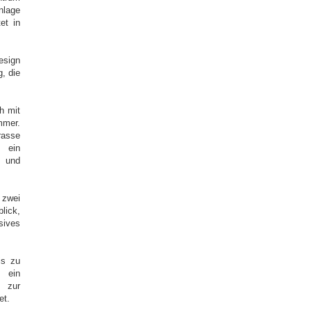
nlage
tet in
esign
, die
h mit
mmer.
rasse
 ein
 und
 zwei
lick,
sives
is zu
, ein
h zur
et.