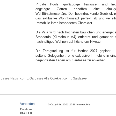
Private Pools, großzügige Terrassen und lieb
angelegte Gärten schaffen eine einzigar
Wohlfühlatmosphäre. Der beeindruckende Seeblick r
das exklusive Wohnkonzept perfekt ab und verleih
Immobilie ihren besonderen Charakter.
Die Villa wird nach höchsten baulichen und energeti
Standards (Klimahaus A4) errichtet und garantiert 
nachhaltiges Wohnen auf höchstem Niveau.
Die Fertigstellung ist für Herbst 2027 geplant –
seltene Gelegenheit, eine exklusive Immobilie in eine
begehrtesten Lagen am Gardasee zu erwerben.
ardasee
Haus ::con_:: Gardasee
Alle Objekte ::con_:: Gardasee
Verbinden
© Copyright 2001-2026 Immoweb.it
Facebook
RSS Feed