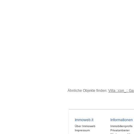
Ähnliche Objekte finden:
Villa ::con_:: G
Immoweb.it
Informationen
Über Immoweb
Immobilienprofis
Impressum
Privatanbieter