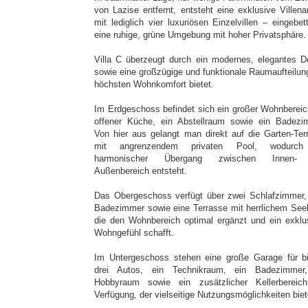
von Lazise entfernt, entsteht eine exklusive Villena
mit lediglich vier luxuriösen Einzelvillen – eingebet
eine ruhige, grüne Umgebung mit hoher Privatsphäre.
Villa C überzeugt durch ein modernes, elegantes D
sowie eine großzügige und funktionale Raumaufteilung
höchsten Wohnkomfort bietet.
Im Erdgeschoss befindet sich ein großer Wohnbereic
offener Küche, ein Abstellraum sowie ein Badezi
Von hier aus gelangt man direkt auf die Garten-Ter
mit angrenzendem privaten Pool, wodurch
harmonischer Übergang zwischen Innen-
Außenbereich entsteht.
Das Obergeschoss verfügt über zwei Schlafzimmer,
Badezimmer sowie eine Terrasse mit herrlichem Seeb
die den Wohnbereich optimal ergänzt und ein exklu
Wohngefühl schafft.
Im Untergeschoss stehen eine große Garage für b
drei Autos, ein Technikraum, ein Badezimmer
Hobbyraum sowie ein zusätzlicher Kellerbereic
Verfügung, der vielseitige Nutzungsmöglichkeiten biet