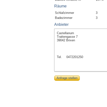
Räume
Schlafzimmer
3
Badezimmer
3
Anbieter
Castellanum
Trattengasse 7
39042 Brixen
Tel.
0472201250
Anfrage stellen