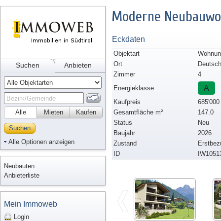
Moderne Neubauwoh
Eckdaten
Objektart
Wohnun
Ort
Deutsch
Suchen
Anbieten
Zimmer
4
A
Energieklasse
Kaufpreis
685'000
Alle
Mieten
Kaufen
Gesamtfläche m²
147.0
Status
Neu
Suchen
Baujahr
2026
Alle Optionen anzeigen
Zustand
Erstbez
ID
IW1051
Neubauten
Anbieterliste
Mein Immoweb
Login