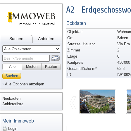
A2 - Erdgeschossw
Eckdaten
Objektart
Wohnun
Ort
Brixen
Suchen
Anbieten
Strasse, Hausnr
Via Pra
Zimmer
2
Etage
0
Kaufpreis
430'000
Alle
Mieten
Kaufen
Gesamtfläche m²
63.8
ID
IW1092
Suchen
Alle Optionen anzeigen
Neubauten
Anbieterliste
Mein Immoweb
Login