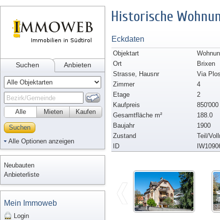
Historische Wohnu
Eckdaten
Objektart
Wohnung
Ort
Brixen
Suchen
Anbieten
Strasse, Hausnr
Via Plo
Zimmer
4
Etage
2
Kaufpreis
850'000
Alle
Mieten
Kaufen
Gesamtfläche m²
188.0
Baujahr
1900
Suchen
Zustand
Teil/Vol
Alle Optionen anzeigen
ID
IW1090
Neubauten
Anbieterliste
Mein Immoweb
Login