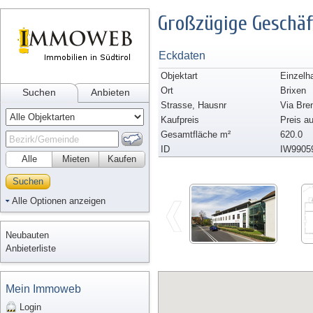
Großzügige Geschäf
Eckdaten
Objektart
Einzelh
Ort
Brixen
Suchen
Anbieten
Strasse, Hausnr
Via Bre
Kaufpreis
Preis a
Gesamtfläche m²
620.0
ID
IW9905
Alle
Mieten
Kaufen
Suchen
Alle Optionen anzeigen
Neubauten
Anbieterliste
Mein Immoweb
Login