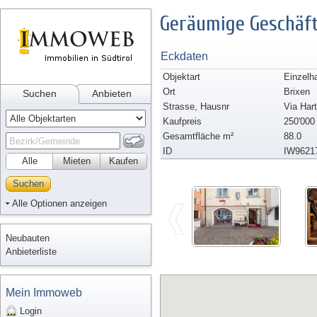
Geräumige Geschäft
Eckdaten
Objektart
Einzelh
Ort
Brixen
Suchen
Anbieten
Strasse, Hausnr
Via Har
Kaufpreis
250'000
Gesamtfläche m²
88.0
ID
IW9621
Alle
Mieten
Kaufen
Suchen
Alle Optionen anzeigen
Neubauten
Anbieterliste
Mein Immoweb
Login