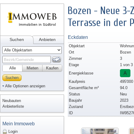
Bozen - Neue 3-
Terrasse in der 
Eckdaten
Suchen
Anbieten
Objektart
Wohnung
Ort
Bozen
Zimmer
3
Etage
1 von 3
Alle
Mieten
Kaufen
A
Energieklasse
Suchen
Kaufpreis
495'000
Alle Optionen anzeigen
Gesamtfläche m²
94.0
Status
Neu
Baujahr
2023
Neubauten
Anbieterliste
Zustand
Erstbez
ID
IW9527
Mein Immoweb
Login