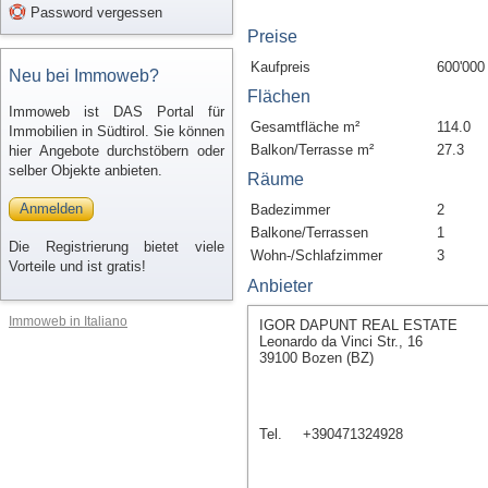
Password vergessen
Preise
Kaufpreis
600'000
Neu bei Immoweb?
Flächen
Immoweb ist DAS Portal für
Gesamtfläche m²
114.0
Immobilien in Südtirol. Sie können
Balkon/Terrasse m²
27.3
hier Angebote durchstöbern oder
selber Objekte anbieten.
Räume
Anmelden
Badezimmer
2
Balkone/Terrassen
1
Die Registrierung bietet viele
Wohn-/Schlafzimmer
3
Vorteile und ist gratis!
Anbieter
Immoweb in Italiano
IGOR DAPUNT REAL ESTATE
Leonardo da Vinci Str., 16
39100 Bozen (BZ)
Tel.
+390471324928