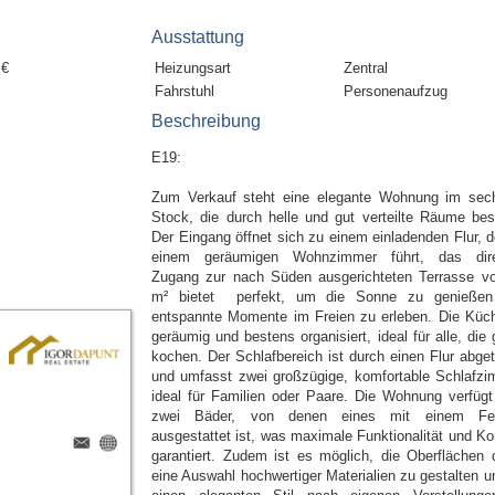
Ausstattung
 €
Heizungsart
Zentral
Fahrstuhl
Personenaufzug
Beschreibung
E19:
Zum Verkauf steht eine elegante Wohnung im sec
Stock, die durch helle und gut verteilte Räume best
Der Eingang öffnet sich zu einem einladenden Flur, d
einem geräumigen Wohnzimmer führt, das dir
Zugang zur nach Süden ausgerichteten Terrasse v
m² bietet  perfekt, um die Sonne zu genieße
entspannte Momente im Freien zu erleben. Die Küch
geräumig und bestens organisiert, ideal für alle, die
kochen. Der Schlafbereich ist durch einen Flur abget
und umfasst zwei großzügige, komfortable Schlafzi
ideal für Familien oder Paare. Die Wohnung verfügt
zwei Bäder, von denen eines mit einem Fen
ausgestattet ist, was maximale Funktionalität und Ko
garantiert. Zudem ist es möglich, die Oberflächen 
eine Auswahl hochwertiger Materialien zu gestalten u