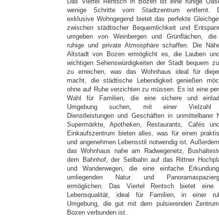
Das Viertel Rentsch in Bozen ist eine ruhige Oas
wenige Schritte vom Stadtzentrum entfernt. 
exklusive Wohngegend bietet das perfekte Gleichge
zwischen städtischer Bequemlichkeit und Entspan
umgeben von Weinbergen und Grünflächen, die
ruhige und private Atmosphäre schaffen. Die Näh
Altstadt von Bozen ermöglicht es, die Lauben und
wichtigen Sehenswürdigkeiten der Stadt bequem z
zu erreichen, was das Wohnhaus ideal für dieje
macht, die städtische Lebendigkeit genießen möc
ohne auf Ruhe verzichten zu müssen. Es ist eine per
Wahl für Familien, die eine sichere und einla
Umgebung suchen, mit einer Vielzahl
Dienstleistungen und Geschäften in unmittelbarer 
Supermärkte, Apotheken, Restaurants, Cafés un
Einkaufszentrum bieten alles, was für einen prakti
und angenehmen Lebensstil notwendig ist. Außerdem 
das Wohnhaus nahe am Radwegenetz, Bushalteste
dem Bahnhof, der Seilbahn auf das Rittner Hochpl
und Wanderwegen, die eine einfache Erkundun
umliegenden Natur und Panoramaspazierg
ermöglichen. Das Viertel Rentsch bietet eine
Lebensqualität, ideal für Familien, in einer ru
Umgebung, die gut mit dem pulsierenden Zentru
Bozen verbunden ist.