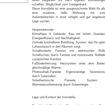
einen eleganten Stil nach eigenen Vorstellung
schaffen. Möglichkeit zum Garagenkauf.
Diese Immobilie ist eine ausgezeichnete Wahl für alle
eine moderne, helle Wohnung mit sonn
Außenbereichen in einer ruhigen und gut angebun
Lage suchen.
Hauptmerkmale:
KlimaHaus A Gebäude: Bau mit hohen Standar
Energieeffizienz und Nachhaltigkeit.
Zentrale kontrollierte Belüftung: System, das für opt
Luftaustausch in den Räumen sorgt.
Schallisolierte Fenster mit elektrischen Rolll
Schallschutz durch Fenster und motorisierte Rollläde
zusätzlichen Komfort.
Fußbodenheizung: Heizsystem unter dem Bode
gleichmäßige Wärme.
Photovoltaik-Paneele: Eigenständige Stromerze
durch Solarzellen.
Solarthermische Paneele: System 
Warmwasserbereitung durch Solarenergie.
Lage und Kontext der Immobilie: