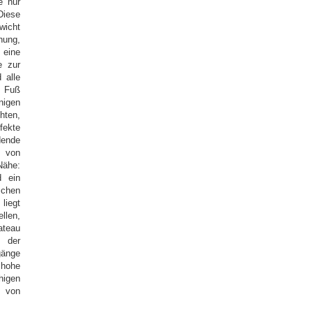
e nur
Diese
wicht
nung,
 eine
e zur
 alle
u Fuß
nigen
hten,
fekte
dende
 von
Nähe:
d ein
schen
liegt
llen,
ateau
g der
änge
 hohe
higen
m von