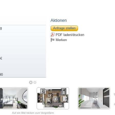
Aktionen
g
Anfrage stellen
PDF laden/drucken
Merken
 €
90
Auf ein Bild klicken zum Vergrößern