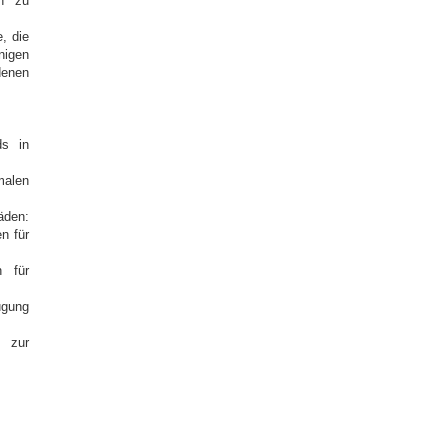
en zu
, die
igen
denen
ds in
imalen
äden:
n für
n für
ugung
zur