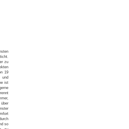
hsten
icht.
er zu
ekten
on 19
n und
e ist
 gerne
rennt
mmer,
 über
ster
mfort
durch
nd so