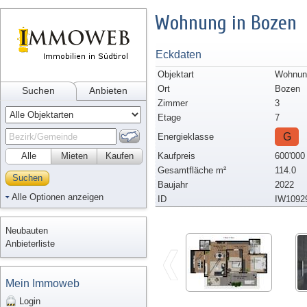
Wohnung in Bozen
Eckdaten
Objektart
Wohnun
Ort
Bozen
Suchen
Anbieten
Zimmer
3
Etage
7
G
Energieklasse
Alle
Mieten
Kaufen
Kaufpreis
600'000
Gesamtfläche m²
114.0
Suchen
Baujahr
2022
Alle Optionen anzeigen
ID
IW1092
Neubauten
Anbieterliste
Mein Immoweb
Login