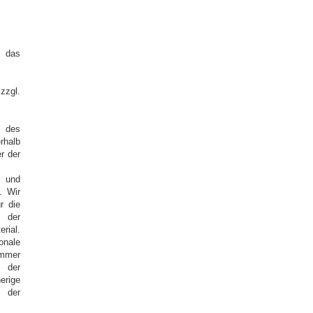
n das
zgl.
s des
rhalb
r der
e und
. Wir
r die
t der
rial.
onale
immer
r der
erige
 der