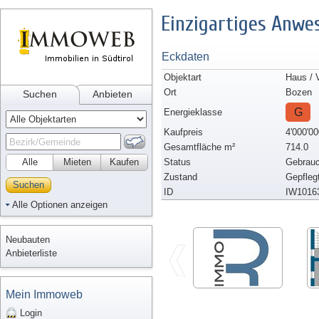
Einzigartiges Anw
Eckdaten
Objektart
Haus / V
Ort
Bozen
Suchen
Anbieten
G
Energieklasse
Kaufpreis
4'000'00
Gesamtfläche m²
714.0
Alle
Mieten
Kaufen
Status
Gebrauc
Zustand
Gepfleg
Suchen
ID
IW1016
Alle Optionen anzeigen
Neubauten
Anbieterliste
Mein Immoweb
Login