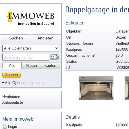
Doppelgarage in de
Eckdaten
Objektart
Garage
Ort
Bozen
Suchen
Anbieten
Strasse, Hausnr
Vintlers
Kaufpreis
120'000
Gesamtfläche m²
29.0
Status
Gebrauc
Alle
Mieten
Kaufen
ID
IW1092
Suchen
Alle Optionen anzeigen
Neubauten
Anbieterliste
Details
Mein Immoweb
Kaufpreis
120'000
Login