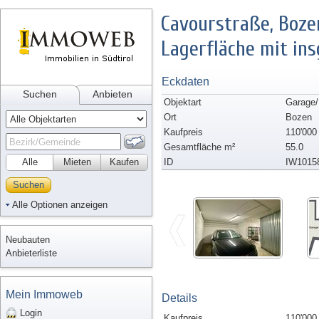
Cavourstraße, Boze
Lagerfläche mit in
Eckdaten
Suchen
Anbieten
Objektart
Garage
Ort
Bozen
Kaufpreis
110'000
Gesamtfläche m²
55.0
Alle
Mieten
Kaufen
ID
IW1015
Suchen
Alle Optionen anzeigen
Neubauten
Anbieterliste
Mein Immoweb
Details
Login
Kaufpreis
110'000