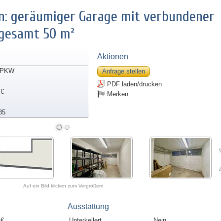
n: geräumiger Garage mit verbundener
sgesamt 50 m²
Aktionen
/PKW
Anfrage stellen
PDF laden/drucken
 €
Merken
85
Auf ein Bild klicken zum Vergrößern
Ausstattung
 €
Unterkellert
Nein