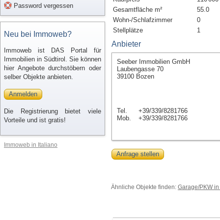
Password vergessen
Gesamtfläche m²
55.0
Wohn-/Schlafzimmer
0
Stellplätze
1
Neu bei Immoweb?
Anbieter
Immoweb ist DAS Portal für
Immobilien in Südtirol. Sie können
Seeber Immobilien GmbH
hier Angebote durchstöbern oder
Laubengasse 70
39100 Bozen
selber Objekte anbieten.
Anmelden
Tel.
+39/339/8281766
Die Registrierung bietet viele
Mob.
+39/339/8281766
Vorteile und ist gratis!
Immoweb in Italiano
Anfrage stellen
Ähnliche Objekte finden:
Garage/PKW in