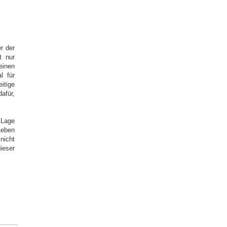
r der
t nur
einen
l für
tige
afür,
 Lage
Leben
nicht
ieser