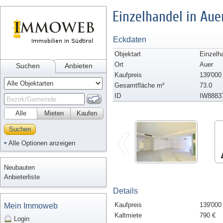
Einzelhandel in Aue
Eckdaten
Objektart
Einzelh
Ort
Auer
Suchen
Anbieten
Kaufpreis
139'000
Gesamtfläche m²
73.0
ID
IW8883
Alle
Mieten
Kaufen
Suchen
Alle Optionen anzeigen
Neubauten
Anbieterliste
Details
Kaufpreis
139'000
Mein Immoweb
Kaltmiete
790 €
Login